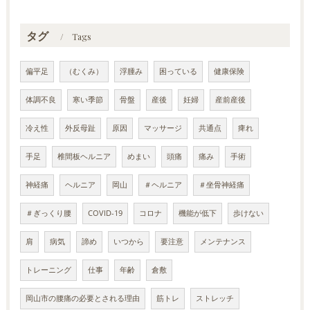
タグ
Tags
偏平足
（むくみ）
浮腫み
困っている
健康保険
体調不良
寒い季節
骨盤
産後
妊婦
産前産後
冷え性
外反母趾
原因
マッサージ
共通点
痺れ
手足
椎間板ヘルニア
めまい
頭痛
痛み
手術
神経痛
ヘルニア
岡山
＃ヘルニア
＃坐骨神経痛
＃ぎっくり腰
COVID-19
コロナ
機能が低下
歩けない
肩
病気
諦め
いつから
要注意
メンテナンス
トレーニング
仕事
年齢
倉敷
岡山市の腰痛の必要とされる理由
筋トレ
ストレッチ