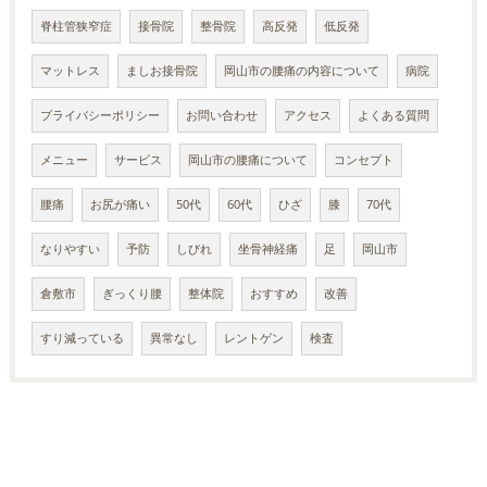
脊柱管狭窄症
接骨院
整骨院
高反発
低反発
マットレス
ましお接骨院
岡山市の腰痛の内容について
病院
プライバシーポリシー
お問い合わせ
アクセス
よくある質問
メニュー
サービス
岡山市の腰痛について
コンセプト
腰痛
お尻が痛い
50代
60代
ひざ
膝
70代
なりやすい
予防
しびれ
坐骨神経痛
足
岡山市
倉敷市
ぎっくり腰
整体院
おすすめ
改善
すり減っている
異常なし
レントゲン
検査