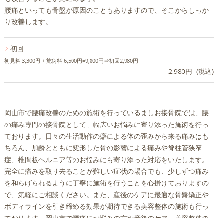
腰痛といっても骨盤が原因のこともありますので、そこからしっか
り改善します。
初回
初見料 3,300円 + 施術料 6,500円=9,800円⇒初回2,980円
2,980円 (税込)
岡山市で腰痛改善のための施術を行っているましお接骨院では、腰
の痛み専門の接骨院として、幅広いお悩みに寄り添った施術を行っ
ております。日々の生活動作の癖による体の歪みから来る痛みはも
ちろん、加齢とともに変形した骨の影響による痛みや脊柱管狭窄
症、椎間板ヘルニア等のお悩みにも寄り添った対応をいたします。
完全に痛みを取り去ることが難しい症状の場合でも、少しずつ痛み
を和らげられるように丁寧に施術を行うことを心掛けておりますの
で、気軽にご相談ください。また、産後のケアに最適な骨盤矯正や
ボディラインを引き締める効果が期待できる美容整体の施術も行っ
ております。岡山市で腰痛にお悩みの方や産後のケア、美容整体の