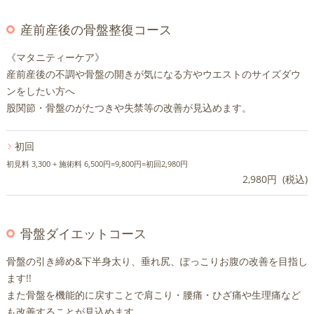
産前産後の骨盤整復コース
《マタニティーケア》
産前産後の不調や骨盤の開きが気になる方やウエストのサイズダウ
ンをしたい方へ
股関節・骨盤のがたつきや失禁等の改善が見込めます。
初回
初見料 3,300 + 施術料 6,500円=9,800円=初回2,980円
2,980円 (税込)
骨盤ダイエットコース
骨盤の引き締め&下半身太り、垂れ尻、ぽっこりお腹の改善を目指し
ます!!
また骨盤を機能的に戻すことで肩こり・腰痛・ひざ痛や生理痛など
も改善することが見込めます。