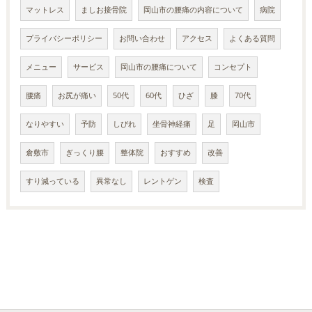
マットレス
ましお接骨院
岡山市の腰痛の内容について
病院
プライバシーポリシー
お問い合わせ
アクセス
よくある質問
メニュー
サービス
岡山市の腰痛について
コンセプト
腰痛
お尻が痛い
50代
60代
ひざ
膝
70代
なりやすい
予防
しびれ
坐骨神経痛
足
岡山市
倉敷市
ぎっくり腰
整体院
おすすめ
改善
すり減っている
異常なし
レントゲン
検査