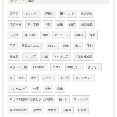
タグ
Tags
偏平足
（むくみ）
浮腫み
困っている
健康保険
体調不良
寒い季節
骨盤
産後
妊婦
産前産後
冷え性
外反母趾
原因
マッサージ
共通点
痺れ
手足
椎間板ヘルニア
めまい
頭痛
痛み
手術
神経痛
ヘルニア
岡山
＃ヘルニア
＃坐骨神経痛
＃ぎっくり腰
COVID-19
コロナ
機能が低下
歩けない
肩
病気
諦め
いつから
要注意
メンテナンス
トレーニング
仕事
年齢
倉敷
岡山市の腰痛の必要とされる理由
筋トレ
ストレッチ
脊柱管狭窄症
接骨院
整骨院
高反発
低反発