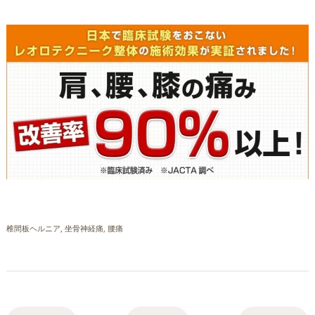
椎間板ヘルニア
坐骨神経痛
腰痛