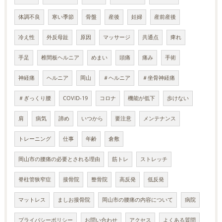
体調不良
寒い季節
骨盤
産後
妊婦
産前産後
冷え性
外反母趾
原因
マッサージ
共通点
痺れ
手足
椎間板ヘルニア
めまい
頭痛
痛み
手術
神経痛
ヘルニア
岡山
＃ヘルニア
＃坐骨神経痛
＃ぎっくり腰
COVID-19
コロナ
機能が低下
歩けない
肩
病気
諦め
いつから
要注意
メンテナンス
トレーニング
仕事
年齢
倉敷
岡山市の腰痛の必要とされる理由
筋トレ
ストレッチ
脊柱管狭窄症
接骨院
整骨院
高反発
低反発
マットレス
ましお接骨院
岡山市の腰痛の内容について
病院
プライバシーポリシー
お問い合わせ
アクセス
よくある質問