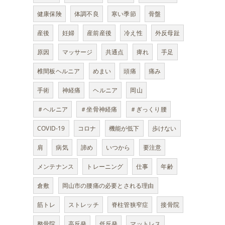
健康保険
体調不良
寒い季節
骨盤
産後
妊婦
産前産後
冷え性
外反母趾
原因
マッサージ
共通点
痺れ
手足
椎間板ヘルニア
めまい
頭痛
痛み
手術
神経痛
ヘルニア
岡山
＃ヘルニア
＃坐骨神経痛
＃ぎっくり腰
COVID-19
コロナ
機能が低下
歩けない
肩
病気
諦め
いつから
要注意
メンテナンス
トレーニング
仕事
年齢
倉敷
岡山市の腰痛の必要とされる理由
筋トレ
ストレッチ
脊柱管狭窄症
接骨院
整骨院
高反発
低反発
マットレス