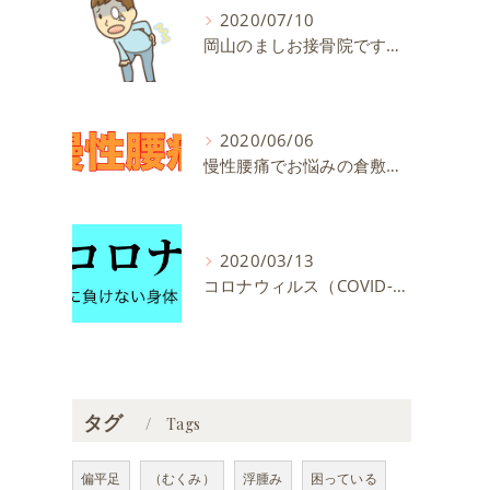
2020/07/10
肩
岡山のましお接骨院です。腰痛（ヘルニア・神経痛などを含む）でお悩みの方が多く来院する施術院です。
2020/06/06
り
慢性腰痛でお悩みの倉敷市の方へ。＃ぎっくり腰 ＃坐骨神経痛 ＃ヘルニア
2020/03/13
コロナウィルス（COVID-19）に負けない身体を作りましょう！！
タグ
Tags
偏平足
（むくみ）
浮腫み
困っている